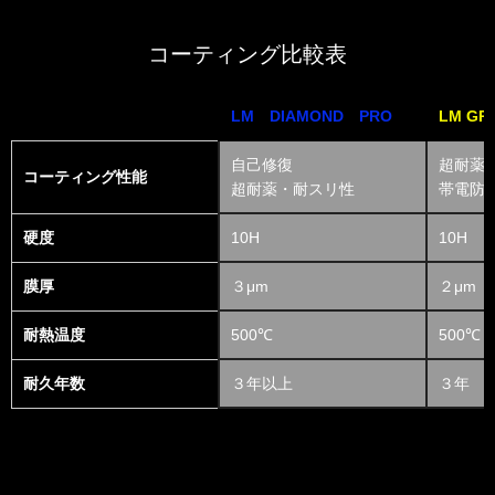
コーティング比較表
LM DIAMOND PRO
LM GR
自己修復
超耐薬
コーティング性能
超耐薬・耐スリ性
帯電防
硬度
10H
10H
膜厚
３μm
２μm
耐熱温度
500℃
500℃
耐久年数
３年以上
３年