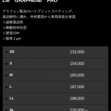
LM GRAPHENE PRO
グラフェン配合のハイブリットコーティング。
薬品耐性に優れ、外的要因から車両表面を保護。
☆超耐薬品性
☆耐酸性特化型
☆硬度10H
☆膜厚２μm
SS
132,000
S
154,000
M
165,000
L
187,000
LL
198,000
XL
220,000～