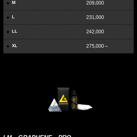
M
209,000
L
231,000
LL
242,000
XL
275,000～